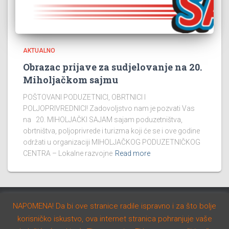
AKTUALNO
Obrazac prijave za sudjelovanje na 20.
Miholjačkom sajmu
POŠTOVANI PODUZETNICI, OBRTNICI I
POLJOPRIVREDNICI! Zadovoljstvo nam je pozvati Vas
na 20. MIHOLJAČKI SAJAM sajam poduzetništva,
obrtništva, poljoprivrede i turizma koji će se i ove godine
održati u organizaciji MIHOLJAČKOG PODUZETNIČKOG
CENTRA – Lokalne razvojne
Read more
NAPOMENA! Da bi ove stranice radile ispravno i za što bolje
AKTUALNO
NATJEČAJI
STUDIJE I PROGRAMI
korisničko iskustvo, ova internet stranica pohranjuje vaše