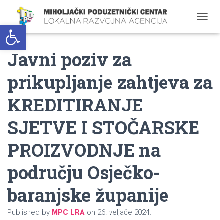
Open toolbar
T
O
G
Javni poziv za
G
L
E
prikupljanje zahtjeva za
N
A
KREDITIRANJE
V
I
G
SJETVE I STOČARSKE
A
T
PROIZVODNJE na
I
O
području Osječko-
N
baranjske županije
Published by
MPC LRA
on
26. veljače 2024.