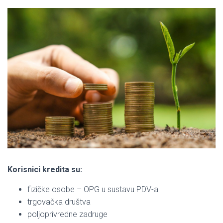
Korisnici kredita su:
fizičke osobe – OPG u sustavu PDV-a
trgovačka društva
poljoprivredne zadruge