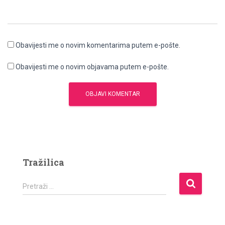
Obavijesti me o novim komentarima putem e-pošte.
Obavijesti me o novim objavama putem e-pošte.
Tražilica
P
Pretraži …
r
e
t