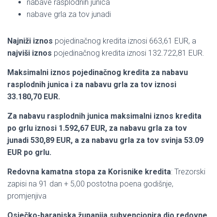
nabave rasplodnih junica
nabave grla za tov junadi
Najniži iznos
pojedinačnog kredita iznosi 663,61 EUR, a
najviši iznos
pojedinačnog kredita iznosi 132.722,81 EUR.
Maksimalni iznos pojedinačnog kredita za nabavu
rasplodnih junica i za nabavu grla za tov iznosi
33.180,70 EUR.
Za nabavu rasplodnih junica maksimalni iznos kredita
po grlu iznosi 1.592,67 EUR, za nabavu grla za tov
junadi 530,89 EUR, a za nabavu grla za tov svinja 53.09
EUR po grlu.
Redovna kamatna stopa za Korisnike kredita
: Trezorski
zapisi na 91 dan + 5,00 postotna poena godišnje,
promjenjiva
Osječko-baranjska županija subvencionira dio redovne