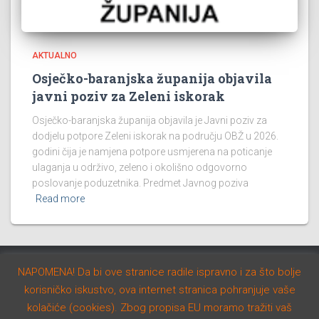
AKTUALNO
Osječko-baranjska županija objavila
javni poziv za Zeleni iskorak
Osječko-baranjska županija objavila je Javni poziv za
dodjelu potpore Zeleni iskorak na području OBŽ u 2026.
godini čija je namjena potpore usmjerena na poticanje
ulaganja u održivo, zeleno i okolišno odgovorno
poslovanje poduzetnika. Predmet Javnog poziva
Read more
NAPOMENA! Da bi ove stranice radile ispravno i za što bolje
AKTUALNO
NATJEČAJI
STUDIJE I PROGRAMI
korisničko iskustvo, ova internet stranica pohranjuje vaše
kolačiće (cookies). Zbog propisa EU moramo tražiti vaš
Hestia | Developed by
ThemeIsle