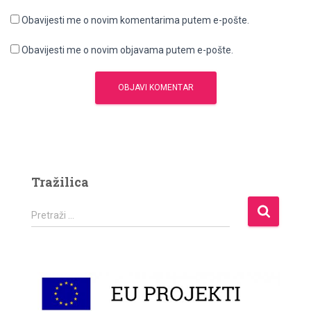
Obavijesti me o novim komentarima putem e-pošte.
Obavijesti me o novim objavama putem e-pošte.
Tražilica
P
Pretraži …
r
e
t
r
a
ž