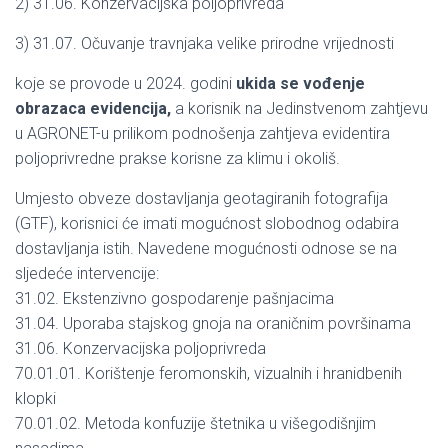
2) 31.06. Konzervacijska poljoprivreda
3) 31.07. Očuvanje travnjaka velike prirodne vrijednosti
koje se provode u 2024. godini
ukida se vođenje
obrazaca evidencija,
a korisnik na Jedinstvenom zahtjevu
u AGRONET-u prilikom podnošenja zahtjeva evidentira
poljoprivredne prakse korisne za klimu i okoliš.
Umjesto obveze dostavljanja geotagiranih fotografija
(GTF), korisnici će imati mogućnost slobodnog odabira
dostavljanja istih. Navedene mogućnosti odnose se na
sljedeće intervencije:
31.02. Ekstenzivno gospodarenje pašnjacima
31.04. Uporaba stajskog gnoja na oraničnim površinama
31.06. Konzervacijska poljoprivreda
70.01.01. Korištenje feromonskih, vizualnih i hranidbenih
klopki
70.01.02. Metoda konfuzije štetnika u višegodišnjim