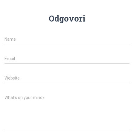
Odgovori
Name
Email
Website
What's on your mind?