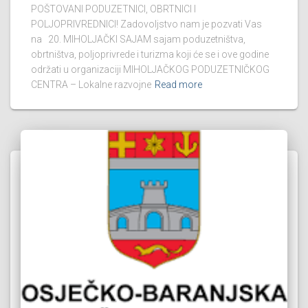
POŠTOVANI PODUZETNICI, OBRTNICI I
POLJOPRIVREDNICI! Zadovoljstvo nam je pozvati Vas
na 20. MIHOLJAČKI SAJAM sajam poduzetništva,
obrtništva, poljoprivrede i turizma koji će se i ove godine
održati u organizaciji MIHOLJAČKOG PODUZETNIČKOG
CENTRA – Lokalne razvojne
Read more