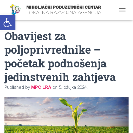
Open toolbar
T
O
G
Obavijest za
G
L
E
poljoprivrednike –
N
A
početak podnošenja
V
I
G
jedinstvenih zahtjeva
A
T
Published by
MPC LRA
on
5. ožujka 2024.
I
O
N