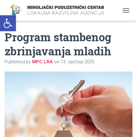
Open toolbar
T
O
G
Program stambenog
G
L
E
zbrinjavanja mladih
N
A
Published by
MPC LRA
on
13. siječnja 2025.
V
I
G
A
T
I
O
N