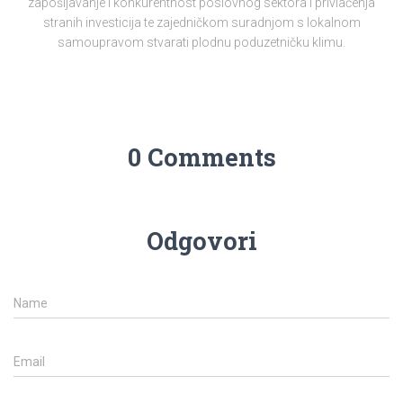
zapošljavanje i konkurentnost poslovnog sektora i privlačenja
stranih investicija te zajedničkom suradnjom s lokalnom
samoupravom stvarati plodnu poduzetničku klimu.
0 Comments
Odgovori
Name
Email