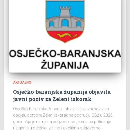
AKTUALNO
Osječko-baranjska županija objavila
javni poziv za Zeleni iskorak
Osječko-baranjska županija objavila je Javni poziv za
dodjelu potpore Zeleni iskorak na području OBŽ u 2026.
godini čija je namjena potpore usmjerena na poticanje
ulaganja u održivo, zeleno i okolišno odgovorno