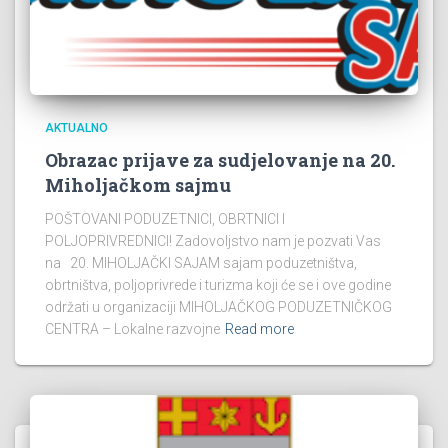
AKTUALNO
Obrazac prijave za sudjelovanje na 20.
Miholjačkom sajmu
POŠTOVANI PODUZETNICI, OBRTNICI I
POLJOPRIVREDNICI! Zadovoljstvo nam je pozvati Vas
na 20. MIHOLJAČKI SAJAM sajam poduzetništva,
obrtništva, poljoprivrede i turizma koji će se i ove godine
održati u organizaciji MIHOLJAČKOG PODUZETNIČKOG
CENTRA – Lokalne razvojne
Read more