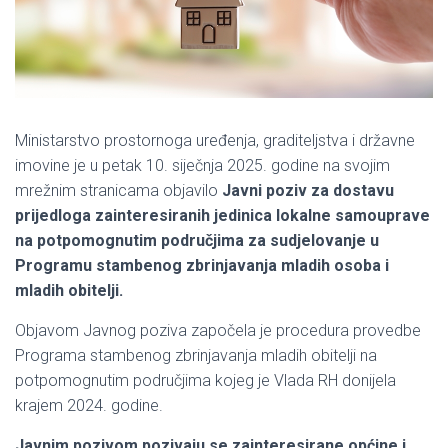
Ministarstvo prostornoga uređenja, graditeljstva i državne
imovine je u petak 10. siječnja 2025. godine na svojim
mrežnim stranicama objavilo
Javni poziv za dostavu
prijedloga zainteresiranih jedinica lokalne samouprave
na potpomognutim područjima za sudjelovanje u
Programu stambenog zbrinjavanja mladih osoba i
mladih obitelji.
Objavom Javnog poziva započela je procedura provedbe
Programa stambenog zbrinjavanja mladih obitelji na
potpomognutim područjima kojeg je Vlada RH donijela
krajem 2024. godine.
Javnim pozivom pozivaju se zainteresirane općine i