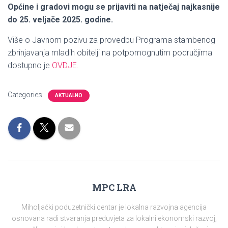
Općine i gradovi mogu se prijaviti na natječaj najkasnije
do 25. veljače 2025. godine.
Više o Javnom pozivu za provedbu Programa stambenog
zbrinjavanja mladih obitelji na potpomognutim područjima
dostupno je
OVDJE.
Categories:
AKTUALNO
MPC LRA
Miholjački poduzetnički centar je lokalna razvojna agencija
osnovana radi stvaranja preduvjeta za lokalni ekonomski razvoj,