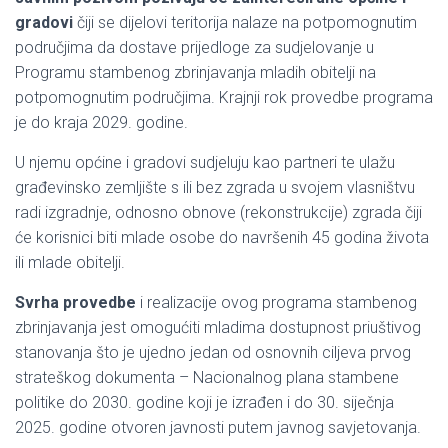
gradovi
čiji se dijelovi teritorija nalaze na potpomognutim
područjima da dostave prijedloge za sudjelovanje u
Programu stambenog zbrinjavanja mladih obitelji na
potpomognutim područjima. Krajnji rok provedbe programa
je do kraja 2029. godine.
U njemu općine i gradovi sudjeluju kao partneri te ulažu
građevinsko zemljište s ili bez zgrada u svojem vlasništvu
radi izgradnje, odnosno obnove (rekonstrukcije) zgrada čiji
će korisnici biti mlade osobe do navršenih 45 godina života
ili mlade obitelji.
Svrha provedbe
i realizacije ovog programa stambenog
zbrinjavanja jest omogućiti mladima dostupnost priuštivog
stanovanja što je ujedno jedan od osnovnih ciljeva prvog
strateškog dokumenta – Nacionalnog plana stambene
politike do 2030. godine koji je izrađen i do 30. siječnja
2025. godine otvoren javnosti putem javnog savjetovanja.