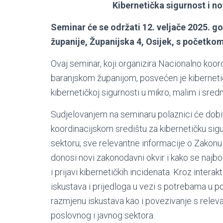
Kibernetička sigurnost i n
Seminar će se održati 12. veljače 2025. go
županije, Županijska 4, Osijek, s početkom 
Ovaj seminar, koji organizira Nacionalno koor
baranjskom županijom, posvećen je kibernetič
kibernetičkoj sigurnosti u mikro, malim i sre
Sudjelovanjem na seminaru polaznici će dobi
koordinacijskom središtu za kibernetičku sig
sektoru, sve relevantne informacije o Zakonu 
donosi novi zakonodavni okvir i kako se najbo
i prijavi kibernetičkih incidenata. Kroz interak
iskustava i prijedloga u vezi s potrebama u p
razmjenu iskustava kao i povezivanje s releva
poslovnog i javnog sektora.