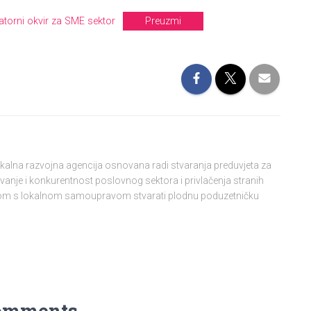
torni okvir za SME sektor
Preuzmi
lokalna razvojna agencija osnovana radi stvaranja preduvjeta za
vanje i konkurentnost poslovnog sektora i privlačenja stranih
njom s lokalnom samoupravom stvarati plodnu poduzetničku
omments