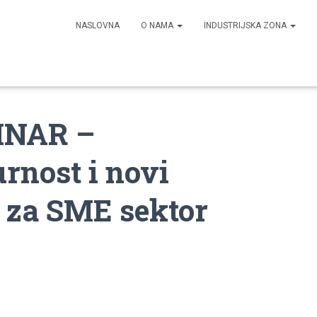
NASLOVNA
O NAMA
INDUSTRIJSKA ZONA
INAR –
rnost i novi
r za SME sektor