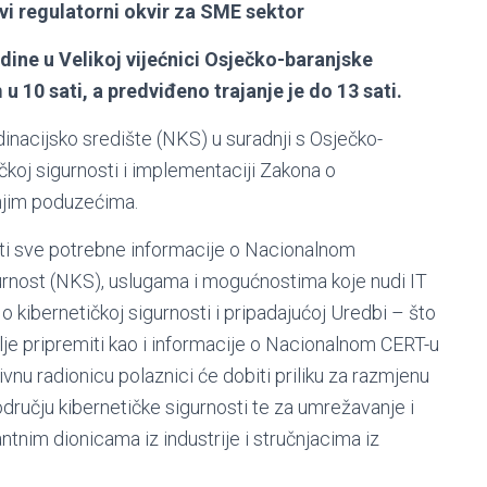
ovi regulatorni okvir za SME sektor
dine u Velikoj vijećnici Osječko-baranjske
u 10 sati, a predviđeno trajanje je do 13 sati.
dinacijsko središte (NKS) u suradnji s Osječko-
koj sigurnosti i implementaciji Zakona o
dnjim poduzećima.
ti sve potrebne informacije o Nacionalnom
urnost (NKS), uslugama i mogućnostima koje nudi IT
o kibernetičkoj sigurnosti i pripadajućoj Uredbi – što
lje pripremiti kao i informacije o Nacionalnom CERT-u
tivnu radionicu polaznici će dobiti priliku za razmjenu
odručju kibernetičke sigurnosti te za umrežavanje i
ntnim dionicama iz industrije i stručnjacima iz