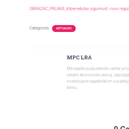
OBRAZAC_PRIJAVE_Kiberneticka sigurnost i novi regula
Categories:
AKTUALNO
MPC LRA
Miholjački poduzetnički centar je 
lokalni ekonomski razvoj, zapošlja
investicija te zajedničkom surad
klimu.
0 C