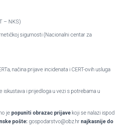
T – NKS)
etičkoj sigurnosti (Nacionalni centar za
Ta, načina prijave incidenata i CERT-ovih usluga
e iskustava i prijedloga u vezi s potrebama u
no je
popuniti obrazac prijave
koji se nalazi ispod
onske pošte:
gospodarstvo@obz.hr
najkasnije do