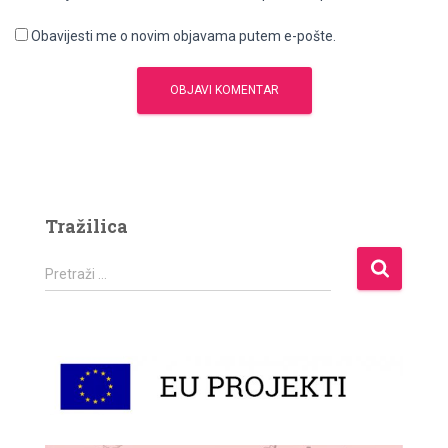
Obavijesti me o novim objavama putem e-pošte.
Tražilica
P
Pretraži …
r
e
t
r
a
ž
i
: