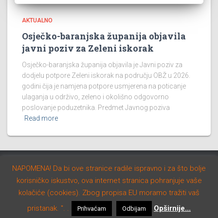
AKTUALNO
Osječko-baranjska županija objavila
javni poziv za Zeleni iskorak
Osječko-baranjska županija objavila je Javni poziv za
dodjelu potpore Zeleni iskorak na području OBŽ u 2026.
godini čija je namjena potpore usmjerena na poticanje
ulaganja u održivo, zeleno i okolišno odgovorno
poslovanje poduzetnika. Predmet Javnog poziva
Read more
AKTUALNO
NATJEČAJI
STUDIJE I PROGRAMI
Hestia | Developed by
ThemeIsle
Privatnost i kolačići