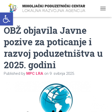
Open toolbar
T
O
G
OBŽ objavila Javne
G
L
E
pozive za poticanje i
N
A
razvoj poduzetništva u
V
I
G
2025. godini
A
T
Published by
MPC LRA
on
9. svibnja 2025.
I
O
N