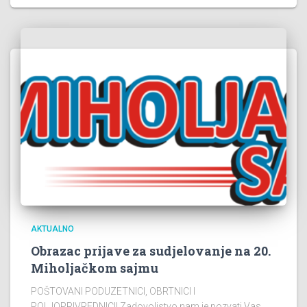
AKTUALNO
Obrazac prijave za sudjelovanje na 20.
Miholjačkom sajmu
POŠTOVANI PODUZETNICI, OBRTNICI I
POLJOPRIVREDNICI! Zadovoljstvo nam je pozvati Vas