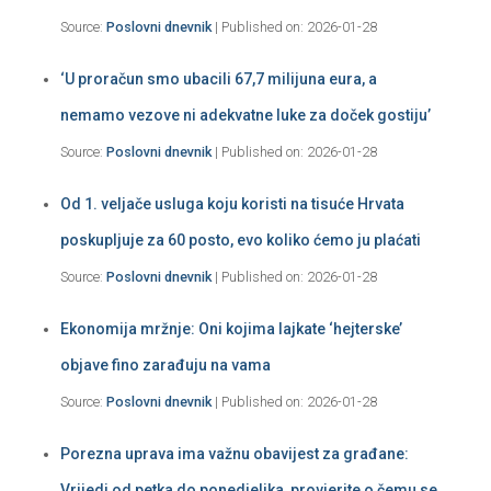
Source:
Poslovni dnevnik
Published on: 2026-01-28
‘U proračun smo ubacili 67,7 milijuna eura, a
nemamo vezove ni adekvatne luke za doček gostiju’
Source:
Poslovni dnevnik
Published on: 2026-01-28
Od 1. veljače usluga koju koristi na tisuće Hrvata
poskupljuje za 60 posto, evo koliko ćemo ju plaćati
Source:
Poslovni dnevnik
Published on: 2026-01-28
Ekonomija mržnje: Oni kojima lajkate ‘hejterske’
objave fino zarađuju na vama
Source:
Poslovni dnevnik
Published on: 2026-01-28
Porezna uprava ima važnu obavijest za građane:
Vrijedi od petka do ponedjeljka, provjerite o čemu se