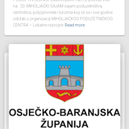
na 20. MIHOLJAČKI SAJAM sajam poduzetništva,
obrtništva, poljoprivrede i turizma koji će se i ove godine
održati u organizaciji MIHOLJAČKOG PODUZETNIČKOG
CENTRA – Lokalne razvojne
Read more