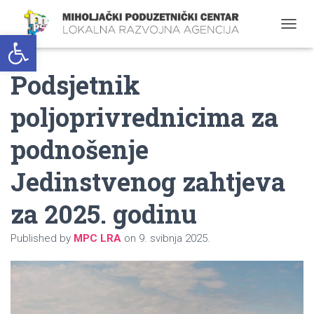
Open toolbar
T
O
G
Podsjetnik
G
L
E
poljoprivrednicima za
N
A
podnošenje
V
I
G
Jedinstvenog zahtjeva
A
T
za 2025. godinu
I
O
N
Published by
MPC LRA
on
9. svibnja 2025.