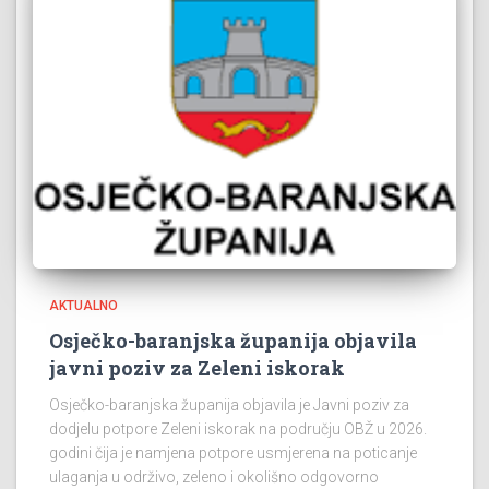
AKTUALNO
Osječko-baranjska županija objavila
javni poziv za Zeleni iskorak
Osječko-baranjska županija objavila je Javni poziv za
dodjelu potpore Zeleni iskorak na području OBŽ u 2026.
godini čija je namjena potpore usmjerena na poticanje
ulaganja u održivo, zeleno i okolišno odgovorno