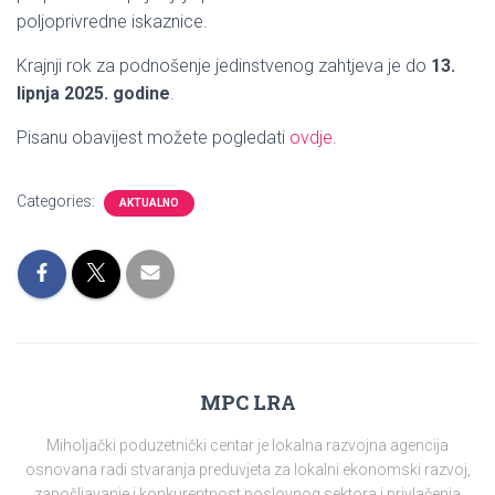
poljoprivredne iskaznice.
Krajnji rok za podnošenje jedinstvenog zahtjeva je do
13.
lipnja 2025. godine
.
Pisanu obavijest možete pogledati
ovdje.
Categories:
AKTUALNO
MPC LRA
Miholjački poduzetnički centar je lokalna razvojna agencija
osnovana radi stvaranja preduvjeta za lokalni ekonomski razvoj,
zapošljavanje i konkurentnost poslovnog sektora i privlačenja