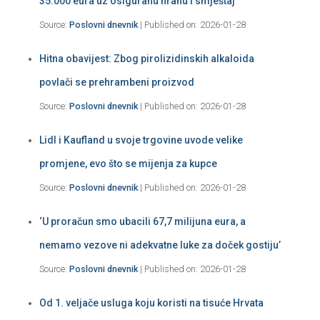
35.000 eura uz osiguranu hranu i smještaj
Source:
Poslovni dnevnik
Published on: 2026-01-28
Hitna obavijest: Zbog pirolizidinskih alkaloida
povlači se prehrambeni proizvod
Source:
Poslovni dnevnik
Published on: 2026-01-28
Lidl i Kaufland u svoje trgovine uvode velike
promjene, evo što se mijenja za kupce
Source:
Poslovni dnevnik
Published on: 2026-01-28
‘U proračun smo ubacili 67,7 milijuna eura, a
nemamo vezove ni adekvatne luke za doček gostiju’
Source:
Poslovni dnevnik
Published on: 2026-01-28
Od 1. veljače usluga koju koristi na tisuće Hrvata