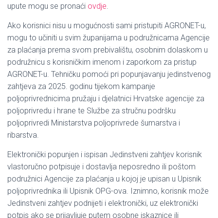
upute mogu se pronaći
ovdje
.
Ako korisnici nisu u mogućnosti sami pristupiti AGRONET-u,
mogu to učiniti u svim županijama u podružnicama Agencije
za plaćanja prema svom prebivalištu, osobnim dolaskom u
podružnicu s korisničkim imenom i zaporkom za pristup
AGRONET-u. Tehničku pomoći pri popunjavanju jedinstvenog
zahtjeva za 2025. godinu tijekom kampanje
poljoprivrednicima pružaju i djelatnici Hrvatske agencije za
poljoprivredu i hrane te Službe za stručnu podršku
poljoprivredi Ministarstva poljoprivrede šumarstva i
ribarstva.
Elektronički popunjen i ispisan Jedinstveni zahtjev korisnik
vlastoručno potpisuje i dostavlja neposredno ili poštom
podružnici Agencije za plaćanja u kojoj je upisan u Upisnik
poljoprivrednika ili Upisnik OPG-ova. Iznimno, korisnik može
Jedinstveni zahtjev podnijeti i elektronički, uz elektronički
potpis ako se prijavljuje putem osobne iskaznice ili