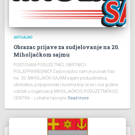
AKTUALNO
Obrazac prijave za sudjelovanje na 20.
Miholjačkom sajmu
POŠTOVANI PODUZETNICI, OBRTNICI I
POLJOPRIVREDNICI! Zadovoljstvo nam je pozvati Vas
na 20. MIHOLJAČKI SAJAM sajam poduzetništva,
obrtništva, poljoprivrede i turizma koji će se i ove godine
održati u organizaciji MIHOLJAČKOG PODUZETNIČKOG
CENTRA – Lokalne razvojne
Read more