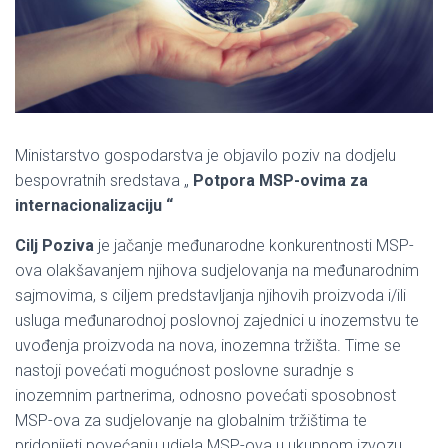
Ministarstvo gospodarstva je objavilo poziv na dodjelu
bespovratnih sredstava „
Potpora MSP-ovima za
internacionalizaciju “
Cilj Poziva
je jačanje međunarodne konkurentnosti MSP-
ova olakšavanjem njihova sudjelovanja na međunarodnim
sajmovima, s ciljem predstavljanja njihovih proizvoda i/ili
usluga međunarodnoj poslovnoj zajednici u inozemstvu te
uvođenja proizvoda na nova, inozemna tržišta. Time se
nastoji povećati mogućnost poslovne suradnje s
inozemnim partnerima, odnosno povećati sposobnost
MSP-ova za sudjelovanje na globalnim tržištima te
pridonijeti povećanju udjela MSP-ova u ukupnom izvozu