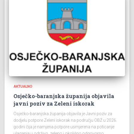
AKTUALNO
Osječko-baranjska županija objavila
javni poziv za Zeleni iskorak
Osječko-baranjska županija objavila je Javni poziv za
dodjelu potpore Zeleni iskorak na području OBŽ u 2026.
godini čija je namjena potpore usmjerena na poticanje
ulaganja u održivo, zeleno i okolišno odgovorno