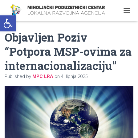
Open toolbar
T
O
G
Objavljen Poziv
G
L
E
“Potpora MSP-ovima za
N
A
internacionalizaciju”
V
I
G
Published by
MPC LRA
on
4. lipnja 2025.
A
T
I
O
N