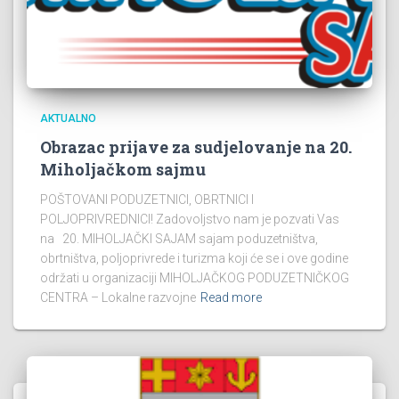
AKTUALNO
Obrazac prijave za sudjelovanje na 20.
Miholjačkom sajmu
POŠTOVANI PODUZETNICI, OBRTNICI I
POLJOPRIVREDNICI! Zadovoljstvo nam je pozvati Vas
na 20. MIHOLJAČKI SAJAM sajam poduzetništva,
obrtništva, poljoprivrede i turizma koji će se i ove godine
održati u organizaciji MIHOLJAČKOG PODUZETNIČKOG
CENTRA – Lokalne razvojne
Read more