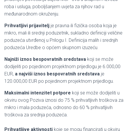
roba i usluga, poboljšanjem uvjeta za njihov rad u
međunarodnom okruženju.
Prihvatljivi prijavitelj
je pravna ili fizička osoba koja je
mikro, mali ili srednji poduzetnik, sukladno definiciji veličine
poduzeća utvrđenoj u Prilogu I. Definicija malih i srednjih
poduzeća Uredbe o općem skupnom izuzeću.
Najniži iznos bespovratnih sredstava
koji se može
dodijeliti po pojedinom projektnom prijedlogu je 6.000,00
EUR,
a najviši
iznos bespovratnih sredstava
je
120.000,00 EUR po pojedinom projektnom prijedlogu.
Maksimalni intenzitet potpore
koji se može dodijeliti u
okviru ovog Poziva iznosi do 75 % prihvatljivih troškova za
mikro i mala poduzeća, odnosno do 60 % prihvatljivih
troškova za srednja poduzeća.
Prihvatljive aktivnosti
koje se mogu financirati u okviru