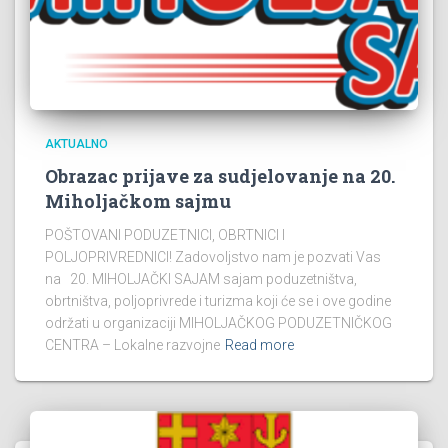
AKTUALNO
Obrazac prijave za sudjelovanje na 20.
Miholjačkom sajmu
POŠTOVANI PODUZETNICI, OBRTNICI I
POLJOPRIVREDNICI! Zadovoljstvo nam je pozvati Vas
na 20. MIHOLJAČKI SAJAM sajam poduzetništva,
obrtništva, poljoprivrede i turizma koji će se i ove godine
održati u organizaciji MIHOLJAČKOG PODUZETNIČKOG
CENTRA – Lokalne razvojne
Read more