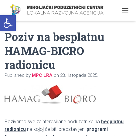
Open toolbar
T
O
G
Poziv na besplatnu
G
L
E
HAMAG-BICRO
N
A
radionicu
V
I
G
Published by
MPC LRA
on
23. listopada 2025.
A
T
I
O
N
Pozivamo sve zainteresirane poduzetnike na
besplatnu
radionicu
na kojoj će biti predstavljeni
programi