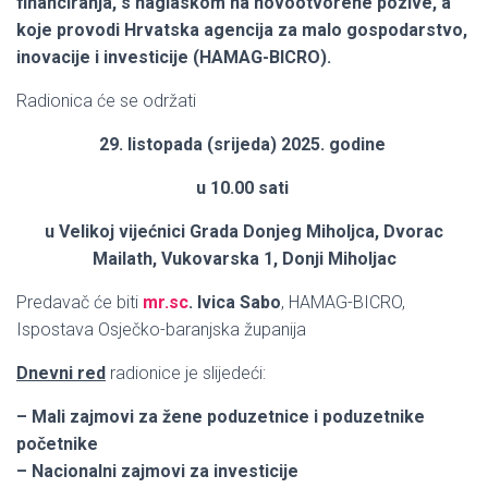
financiranja, s naglaskom na novootvorene pozive, a
koje provodi Hrvatska agencija za malo gospodarstvo,
inovacije i investicije (HAMAG-BICRO).
Radionica će se održati
29. listopada (srijeda) 2025. godine
u 10.00 sati
u Velikoj vijećnici Grada Donjeg Miholjca, Dvorac
Mailath, Vukovarska 1, Donji Miholjac
Predavač će biti
mr.sc
. Ivica Sabo
, HAMAG-BICRO,
Ispostava Osječko-baranjska županija
Dnevni red
radionice je slijedeći:
– Mali zajmovi za žene poduzetnice i poduzetnike
početnike
– Nacionalni zajmovi za investicije