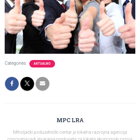
Categories:
AKTUALNO
MPC LRA
Miholjački poduzetnički centar je lokalna razvojna agencija
osnovana radi stvaranja preduvjeta za lokalni ekonomski razvoj,