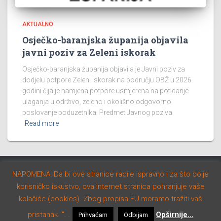
AKTUALNO
Osječko-baranjska županija objavila
javni poziv za Zeleni iskorak
Osječko-baranjska županija objavila je Javni poziv za
dodjelu potpore Zeleni iskorak na području OBŽ u 2026.
godini čija je namjena potpore usmjerena na poticanje
ulaganja u održivo, zeleno i okolišno odgovorno
poslovanje poduzetnika. Predmet Javnog poziva
Read more
NAPOMENA! Da bi ove stranice radile ispravno i za što bolje
AKTUALNO
NATJEČAJI
STUDIJE I PROGRAMI
korisničko iskustvo, ova internet stranica pohranjuje vaše
kolačiće (cookies). Zbog propisa EU moramo tražiti vaš
Hestia | Developed by
ThemeIsle
pristanak. ". .
Opširnije...
Prihvaćam
Odbijam