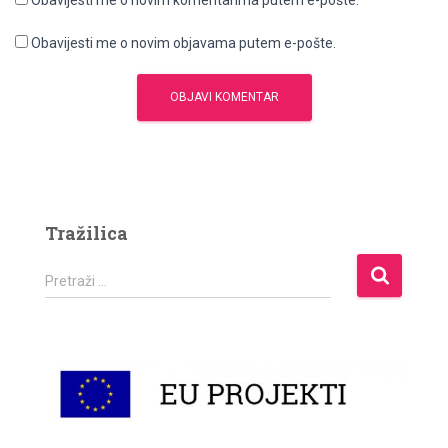
Obavijesti me o novim komentarima putem e-pošte.
Obavijesti me o novim objavama putem e-pošte.
Tražilica
P
Pretraži …
r
e
t
r
a
ž
i