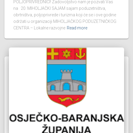
POLJOPRIVREDNICI! Zadovoljstvo nam je pozvati Vas
na 20. MIHOLJAČKI SAJAM sajam poduzetništva,
obrtništva, poljoprivrede i turizma koji će se i ove godine
održati u organizaciji MIHOLJAČKOG PODUZETNIČKOG
CENTRA – Lokalne razvojne
Read more