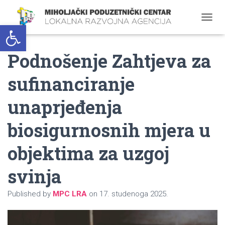
Open toolbar
T
O
G
Podnošenje Zahtjeva za
G
L
E
sufinanciranje
N
A
unaprjeđenja
V
I
G
biosigurnosnih mjera u
A
T
objektima za uzgoj
I
O
svinja
N
Published by
MPC LRA
on
17. studenoga 2025.