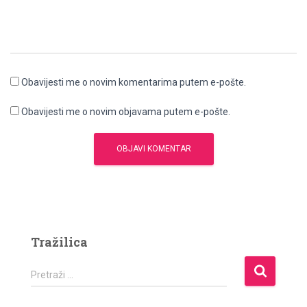
Obavijesti me o novim komentarima putem e-pošte.
Obavijesti me o novim objavama putem e-pošte.
Tražilica
P
Pretraži …
r
e