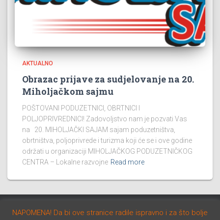
AKTUALNO
Obrazac prijave za sudjelovanje na 20.
Miholjačkom sajmu
POŠTOVANI PODUZETNICI, OBRTNICI I
POLJOPRIVREDNICI! Zadovoljstvo nam je pozvati Vas
na 20. MIHOLJAČKI SAJAM sajam poduzetništva,
obrtništva, poljoprivrede i turizma koji će se i ove godine
održati u organizaciji MIHOLJAČKOG PODUZETNIČKOG
CENTRA – Lokalne razvojne
Read more
NAPOMENA! Da bi ove stranice radile ispravno i za što bolje