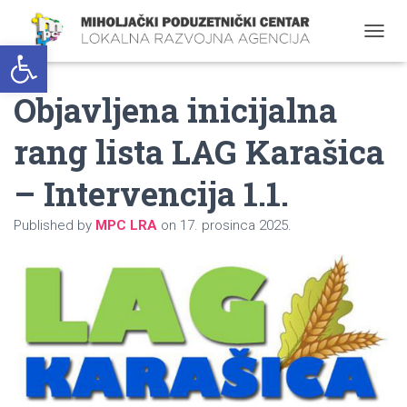
Open toolbar
T
O
G
Objavljena inicijalna
G
L
E
rang lista LAG Karašica
N
A
– Intervencija 1.1.
V
I
G
Published by
MPC LRA
on
17. prosinca 2025.
A
T
I
O
N