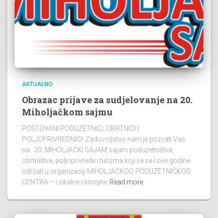
AKTUALNO
Obrazac prijave za sudjelovanje na 20.
Miholjačkom sajmu
POŠTOVANI PODUZETNICI, OBRTNICI I
POLJOPRIVREDNICI! Zadovoljstvo nam je pozvati Vas
na 20. MIHOLJAČKI SAJAM sajam poduzetništva,
obrtništva, poljoprivrede i turizma koji će se i ove godine
održati u organizaciji MIHOLJAČKOG PODUZETNIČKOG
CENTRA – Lokalne razvojne
Read more