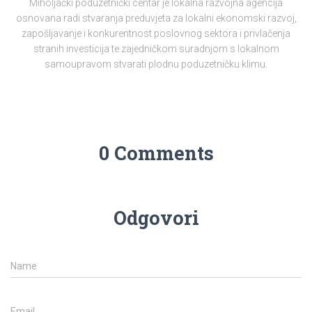
Miholjački poduzetnički centar je lokalna razvojna agencija
osnovana radi stvaranja preduvjeta za lokalni ekonomski razvoj,
zapošljavanje i konkurentnost poslovnog sektora i privlačenja
stranih investicija te zajedničkom suradnjom s lokalnom
samoupravom stvarati plodnu poduzetničku klimu.
0 Comments
Odgovori
Name
Email