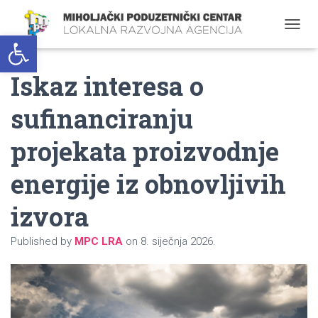
Open toolbar
T
O
G
Iskaz interesa o
G
L
E
sufinanciranju
N
A
projekata proizvodnje
V
I
G
energije iz obnovljivih
A
T
izvora
I
O
N
Published by
MPC LRA
on
8. siječnja 2026.