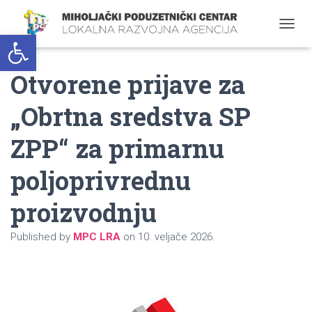
Open toolbar
T
O
G
Otvorene prijave za
G
L
E
„Obrtna sredstva SP
N
A
ZPP“ za primarnu
V
I
G
poljoprivrednu
A
T
proizvodnju
I
O
N
Published by
MPC LRA
on
10. veljače 2026.