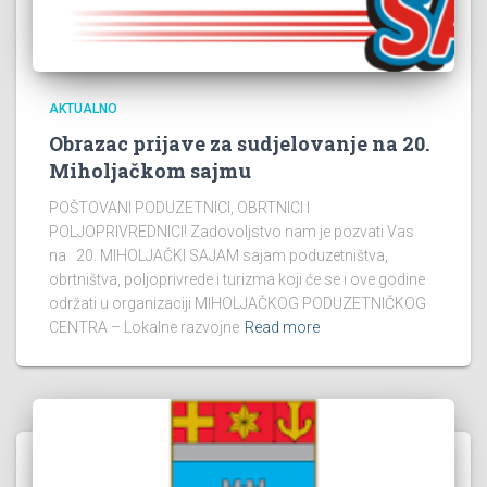
AKTUALNO
Obrazac prijave za sudjelovanje na 20.
Miholjačkom sajmu
POŠTOVANI PODUZETNICI, OBRTNICI I
POLJOPRIVREDNICI! Zadovoljstvo nam je pozvati Vas
na 20. MIHOLJAČKI SAJAM sajam poduzetništva,
obrtništva, poljoprivrede i turizma koji će se i ove godine
održati u organizaciji MIHOLJAČKOG PODUZETNIČKOG
CENTRA – Lokalne razvojne
Read more