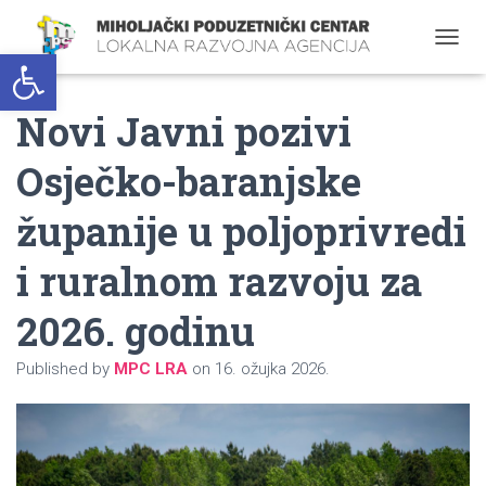
Open toolbar
T
O
G
Novi Javni pozivi
G
L
E
Osječko-baranjske
N
A
županije u poljoprivredi
V
I
G
i ruralnom razvoju za
A
T
2026. godinu
I
O
N
Published by
MPC LRA
on
16. ožujka 2026.