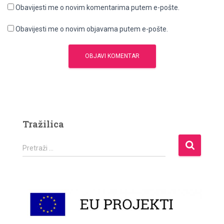
Obavijesti me o novim komentarima putem e-pošte.
Obavijesti me o novim objavama putem e-pošte.
Tražilica
P
Pretraži …
r
e
t
r
a
ž
i