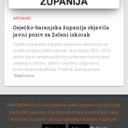
AKTUALNO
Osječko-baranjska županija objavila
javni poziv za Zeleni iskorak
Osječko-baranjska županija objavila je Javni poziv za
dodjelu potpore Zeleni iskorak na području OBŽ u 2026.
godini čija je namjena potpore usmjerena na poticanje
ulaganja u održivo, zeleno i okolišno odgovorno
poslovanje poduzetnika. Predmet Javnog poziva
Read more
NAPOMENA! Da bi ove stranice radile ispravno i za što bolje
AKTUALNO
NATJEČAJI
STUDIJE I PROGRAMI
korisničko iskustvo, ova internet stranica pohranjuje vaše
kolačiće (cookies). Zbog propisa EU moramo tražiti vaš
Hestia | Developed by
ThemeIsle