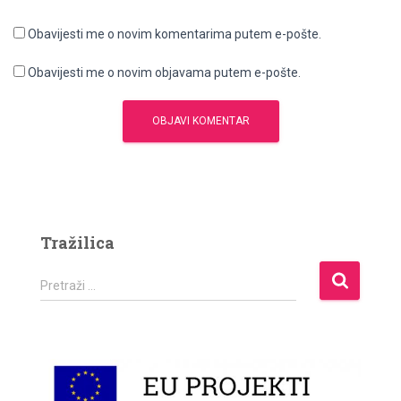
Obavijesti me o novim komentarima putem e-pošte.
Obavijesti me o novim objavama putem e-pošte.
Tražilica
P
Pretraži …
r
e
t
r
a
ž