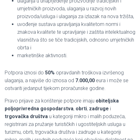
ulaganja u unaprjeđenje proizvodnje tradicijskih i
umjetničkih proizvoda, ulaganja u razvoj novih
proizvoda/usluga i ulaganja za izlazak na nova tržišta,
uvođenje sustava upravljanja kvalitetom normi i
znakova kvalitete te upravljanje i zaštita intelektualnog
vlasništva što se tiče tradicijskih, odnosno umjetničkih
obrta i
marketinške aktivnosti.
Potpora iznosi do
50%
opravdanih troškova izvršenog
ulaganja, a najviše do iznosa od
7.000,00
eura i može se
ostvariti jedanput tijekom proračunske godine.
Pravo prijave za korištenje potpore imaju
obiteljska
poljoprivredna gospodarstva
,
obrti
,
zadruge
i
trgovačka društva
u kategoriji mikro i malih poduzeća,
registrirani za pružanje turističkih i ugostiteljskih usluga u
turizmu, obrti, trgovačka društva i zadruge u kategoriji
mikro, malih i srednjih poduzeća koji obavljaju djelatnost na