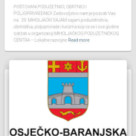
POŠTOVANI PODUZETNICI, OBRTNICI I
POLJOPRIVREDNICI! Zadovoljstvo nam je pozvati Vas
na 20. MIHOLJAČKI SAJAM sajam poduzetništva,
obrtništva, poljoprivrede i turizma koji će se i ove godine
održati u organizaciji MIHOLJAČKOG PODUZETNIČKOG
CENTRA – Lokalne razvojne
Read more