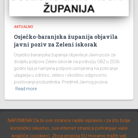
AKTUALNO
Osječko-baranjska županija objavila
javni poziv za Zeleni iskorak
Osječko-baranjska županija objavila je Javni poziv za
dodjelu potpore Zeleni iskorak na području OBŽ u 2026.
godini čija je namjena potpore usmjerena na poticanje
ulaganja u održivo, zeleno i okolišno odgovorno
poslovanje poduzetnika. Predmet Javnog poziva
Read more
NAPOMENA! Da bi ove stranice radile ispravno i za što bolje
AKTUALNO
NATJEČAJI
STUDIJE I PROGRAMI
korisničko iskustvo, ova internet stranica pohranjuje vaše
kolačiće (cookies). Zbog propisa EU moramo tražiti vaš