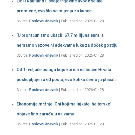
Lidl i Kaufland u svoje trgovine uvode velike
promjene, evo što se mijenja za kupce
Source:
Poslovni dnevnik
Published on: 2026-01-28
‘U proračun smo ubacili 67,7 milijuna eura, a
nemamo vezove ni adekvatne luke za doček gostiju’
Source:
Poslovni dnevnik
Published on: 2026-01-28
Od 1. veljače usluga koju koristi na tisuće Hrvata
poskupljuje za 60 posto, evo koliko ćemo ju plaćati
Source:
Poslovni dnevnik
Published on: 2026-01-28
Ekonomija mržnje: Oni kojima lajkate ‘hejterske’
objave fino zarađuju na vama
Source:
Poslovni dnevnik
Published on: 2026-01-28