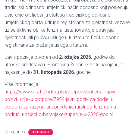
tradicijski odnosno umjetnički način odnosno koji posjeduju
Uvjerenje o stjecanju statusa tradicijskog odnosno
umjetničkog obrta, udruge registrirane za djelatnosti vezane
uz selektivne oblike turizma, ustanove koje obavljaju
djelatnosti i/ili pružaju usluge u turizmu te fizičke osobe
registrirane za pružanje usluga u turizmu.
Javni poziv je otvoren od
2. ožujka 2026.
godine do
utroška sredstava u Proračunu Županije za tu namjenu, a
najkasnije do
31. listopada 2026.
godine.
Više informacija:
https://www.obz.hr/index.php/potpore/natjecaji-i-javni-
pozivi-u-tijeku-potpore/7954-javni-poziv-za-dodjelu-
potpora-za-razvoj-i-unaprjedenje-ruralnog-turizma-na-
podrucju-osjecko-baranjske-zupanije-u-2026-godini
Categories:
AKTUALNO