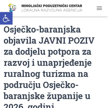
Open toolbar
T
O
G
Osječko-baranjska
G
L
E
objavila JAVNI POZIV
N
A
za dodjelu potpora za
V
I
G
razvoj i unaprjeđenje
A
T
ruralnog turizma na
I
O
području Osječko-
N
baranjske županije u
2026. godini