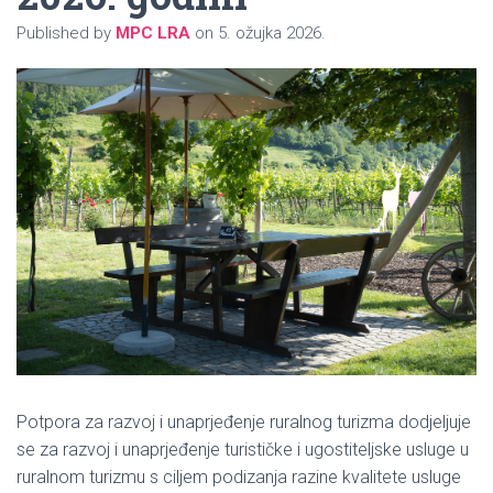
Published by
MPC LRA
on
5. ožujka 2026.
Potpora za razvoj i unaprjeđenje ruralnog turizma dodjeljuje
se za razvoj i unaprjeđenje turističke i ugostiteljske usluge u
ruralnom turizmu s ciljem podizanja razine kvalitete usluge