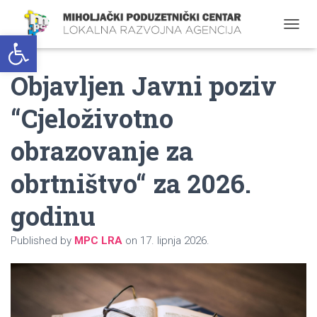
Open toolbar
T
O
G
Objavljen Javni poziv
G
L
E
“Cjeloživotno
N
A
obrazovanje za
V
I
G
obrtništvo“ za 2026.
A
T
godinu
I
O
N
Published by
MPC LRA
on
17. lipnja 2026.