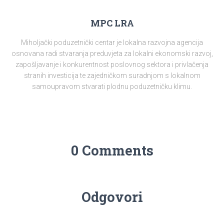
MPC LRA
Miholjački poduzetnički centar je lokalna razvojna agencija
osnovana radi stvaranja preduvjeta za lokalni ekonomski razvoj,
zapošljavanje i konkurentnost poslovnog sektora i privlačenja
stranih investicija te zajedničkom suradnjom s lokalnom
samoupravom stvarati plodnu poduzetničku klimu.
0 Comments
Odgovori