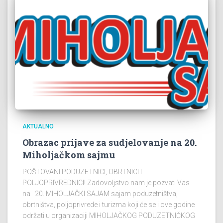
AKTUALNO
Obrazac prijave za sudjelovanje na 20.
Miholjačkom sajmu
POŠTOVANI PODUZETNICI, OBRTNICI I
POLJOPRIVREDNICI! Zadovoljstvo nam je pozvati Vas
na 20. MIHOLJAČKI SAJAM sajam poduzetništva,
obrtništva, poljoprivrede i turizma koji će se i ove godine
održati u organizaciji MIHOLJAČKOG PODUZETNIČKOG