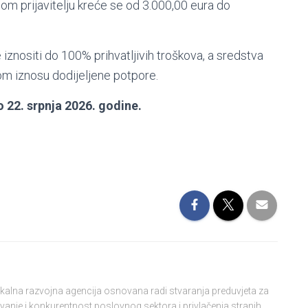
nom prijavitelju kreće se od 3.000,00 eura do
 iznositi do 100% prihvatljivih troškova, a sredstva
om iznosu dodijeljene potpore.
do 22. srpnja 2026. godine.
lokalna razvojna agencija osnovana radi stvaranja preduvjeta za
vanje i konkurentnost poslovnog sektora i privlačenja stranih