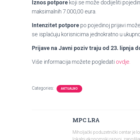
Iznos potpore
koji se može dodijeliti pojedi
maksimalnih 7.000,00 eura.
Intenzitet potpore
po pojedinoj prijavi može
se isplaćuju korisnicima jednokratno u ukupn
Prijave na Javni poziv traju od 23. lipnja 
Više informacija možete pogledati
ovdje.
Categories:
AKTUALNO
MPC LRA
Miholjački poduzetnički centar je 
lokalni ekonomski razvoj, zapošlja