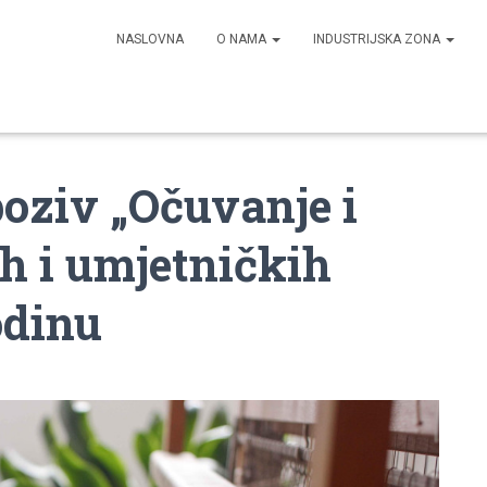
NASLOVNA
O NAMA
INDUSTRIJSKA ZONA
poziv „Očuvanje i
ih i umjetničkih
odinu