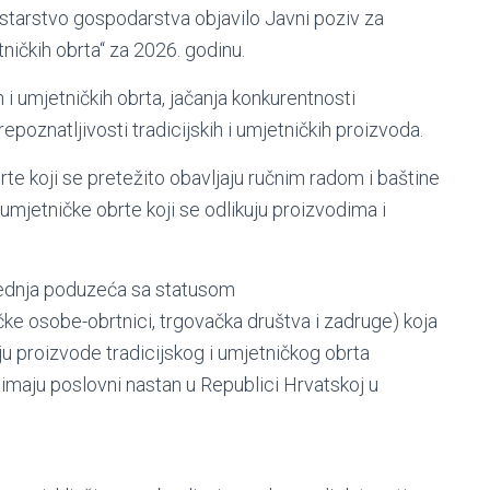
starstvo gospodarstva objavilo Javni poziv za
tničkih obrta“ za 2026. godinu.
h i umjetničkih obrta, jačanja konkurentnosti
repoznatljivosti tradicijskih i umjetničkih proizvoda.
rte koji se pretežito obavljaju ručnim radom i baštine
umjetničke obrte koji se odlikuju proizvodima i
 srednja poduzeća sa statusom
ičke osobe-obrtnici, trgovačka društva i zadruge) koja
uju proizvode tradicijskog i umjetničkog obrta
imaju poslovni nastan u Republici Hrvatskoj u