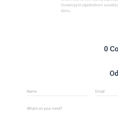
investicija te zajedničkom surad
klimu.
0 C
Od
Name
Email
What's on your mind?