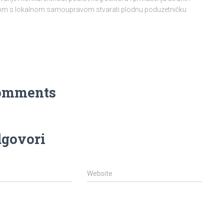
njom s lokalnom samoupravom stvarati plodnu poduzetničku
omments
govori
Website