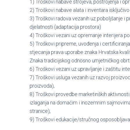
1) Troškovi nabave strojeva, postrojenja i opr
2) Troškovi nabave alata i inventara isključivo
3) Troškovi radova vezanih uz poboljšanje i 
djelatnosti (adaptacija prostora)
4) Troškovi vezani uz opremanje interijera p
5) Troškovi pripreme, uvođenja i certificiranj
stjecanja prava uporabe znaka Hrvatska kvalit
Znaka tradicijskog odnosno umjetničkog obrt
6) Troškovi vezani uz upravljanje i zaštitu int
7) Troškovi usluga vezanih uz razvoj proizvoda
proizvoda),
8) Troškovi provedbe marketinških aktivnosti
izlaganja na domaćim i inozemnim sajmovima,
stranice),
9) Troškovi edukacije/stručnog osposobljavan