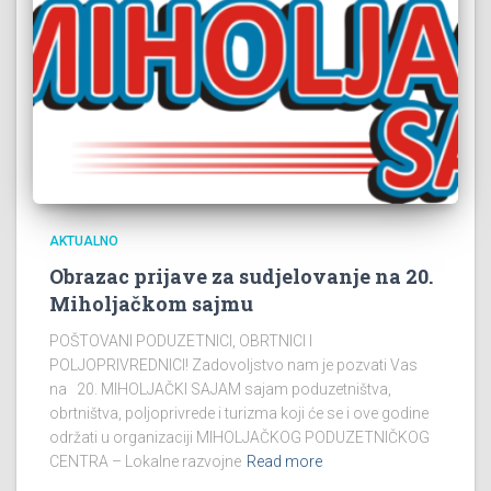
AKTUALNO
Obrazac prijave za sudjelovanje na 20.
Miholjačkom sajmu
POŠTOVANI PODUZETNICI, OBRTNICI I
POLJOPRIVREDNICI! Zadovoljstvo nam je pozvati Vas
na 20. MIHOLJAČKI SAJAM sajam poduzetništva,
obrtništva, poljoprivrede i turizma koji će se i ove godine
održati u organizaciji MIHOLJAČKOG PODUZETNIČKOG
CENTRA – Lokalne razvojne
Read more