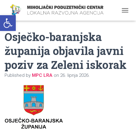
Open toolbar
T
O
G
Osječko-baranjska
G
L
E
županija objavila javni
N
A
poziv za Zeleni iskorak
V
I
G
Published by
MPC LRA
on
26. lipnja 2026.
A
T
I
O
N