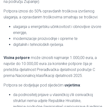
na području Županije).
Potpora iznosi do 50% opravdanih troškova izvršenog
ulaganja, a opravdanim troškovima smatraju se troškovi:
ulaganja u energetsku učinkovitost i obnovljive izvore
energije,
modernizacije proizvodnje i opreme te
digitalnih i tehnoloških rješenja.
Visina potpore
može iznositi najmanje 1.000,00 eura, a
najviše do 10.000,00 eura za korisnike potpore čija je
pretežita djelatnost Prerađivačka djelatnost područje C
prema Nacionalnoj klasifikaciji djelatnosti 2025.
Potpora se dodjeljuje pod sljedećim
uvjetima
:
da podnositelj prijave u vlasničkoj i/ili osnivačkoj
strukturi nema udjele Republike Hrvatske,
jedinice područne (regionalne) samouprave ili jedinice