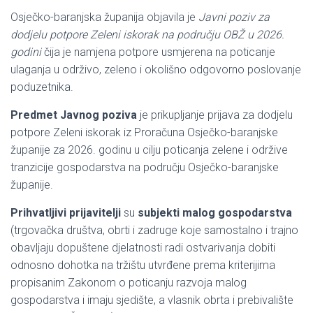
Osječko-baranjska županija objavila je
Javni poziv
za
dodjelu potpore Zeleni iskorak na području OBŽ u 2026.
godini
čija je namjena potpore usmjerena na poticanje
ulaganja u održivo, zeleno i okolišno odgovorno poslovanje
poduzetnika.
Predmet Javnog poziva
je prikupljanje prijava za dodjelu
potpore Zeleni iskorak iz Proračuna Osječko-baranjske
županije za 2026. godinu u cilju poticanja zelene i održive
tranzicije gospodarstva na području Osječko-baranjske
županije.
Prihvatljivi prijavitelji
su
subjekti malog gospodarstva
(trgovačka društva, obrti i zadruge koje samostalno i trajno
obavljaju dopuštene djelatnosti radi ostvarivanja dobiti
odnosno dohotka na tržištu utvrđene prema kriterijima
propisanim Zakonom o poticanju razvoja malog
gospodarstva i imaju sjedište, a vlasnik obrta i prebivalište