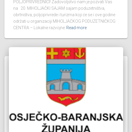
POLJOPRIVREDNICI! Zadovoljstvo nam je pozvati Vas
na 20. MIHOLJAČKI SAJAM sajam poduzetništva,
obrtništva, poljoprivrede i turizma koji će se i ove godine
održati u organizaciji MIHOLJAČKOG PODUZETNIČKOG
CENTRA – Lokalne razvojne
Read more