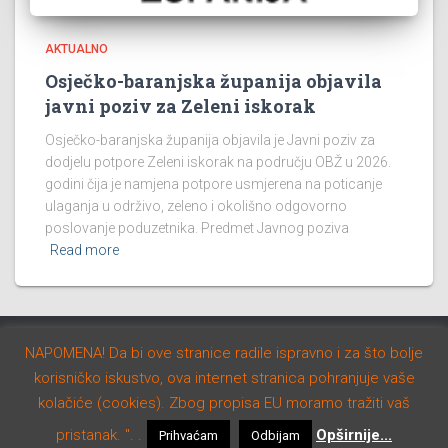
AKTUALNO
Osječko-baranjska županija objavila
javni poziv za Zeleni iskorak
Osječko-baranjska županija objavila je Javni poziv za
dodjelu potpore Zeleni iskorak na području OBŽ u 2026.
godini čija je namjena potpore usmjerena na poticanje
ulaganja u održivo, zeleno i okolišno odgovorno
poslovanje poduzetnika. Predmet Javnog poziva
Read more
NAPOMENA! Da bi ove stranice radile ispravno i za što bolje
AKTUALNO
NATJEČAJI
STUDIJE I PROGRAMI
korisničko iskustvo, ova internet stranica pohranjuje vaše
kolačiće (cookies). Zbog propisa EU moramo tražiti vaš
Hestia | Developed by
ThemeIsle
pristanak. ". .
Opširnije...
Prihvaćam
Odbijam