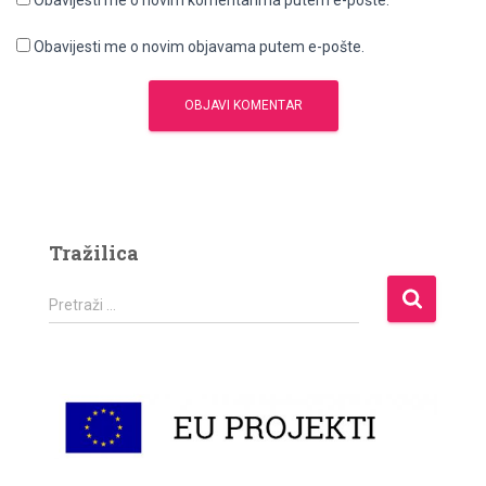
Obavijesti me o novim komentarima putem e-pošte.
Obavijesti me o novim objavama putem e-pošte.
Tražilica
P
Pretraži …
r
e
t
r
a
ž
i