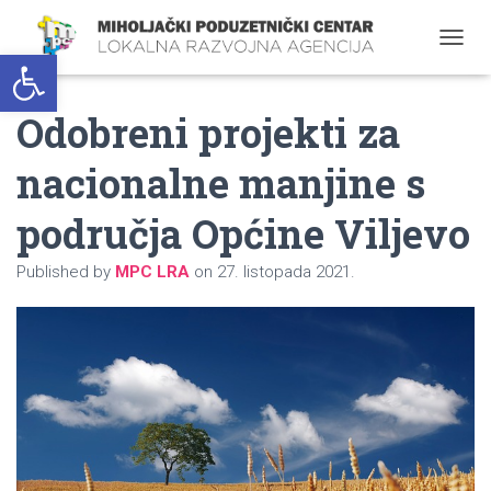
Open toolbar
T
O
G
Odobreni projekti za
G
L
E
nacionalne manjine s
N
A
područja Općine Viljevo
V
I
G
Published by
MPC LRA
on
27. listopada 2021.
A
T
I
O
N