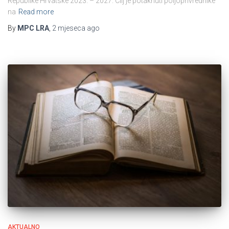
Republike Hrvatske 2023. – 2027. Cilj je potaknuti poljoprivrednike
na
Read more
By
MPC LRA
,
2 mjeseca
ago
AKTUALNO