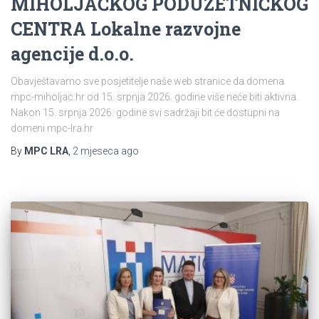
MIHOLJAČKOG PODUZETNIČKOG
CENTRA Lokalne razvojne
agencije d.o.o.
Obavještavamo sve posjetitelje naše web stranice da domena
mpc-miholjac.hr od 15. srpnja 2026. godine više neće biti aktivna.
Nakon 15. srpnja 2026. godine svi sadržaji bit će dostupni na
domeni mpc-lra.hr
By
MPC LRA
,
2 mjeseca
ago