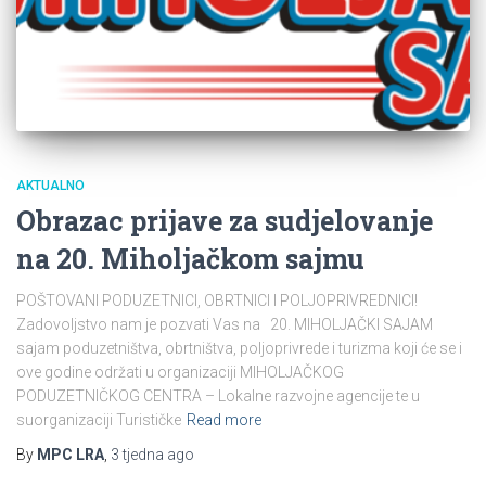
AKTUALNO
Obrazac prijave za sudjelovanje
na 20. Miholjačkom sajmu
POŠTOVANI PODUZETNICI, OBRTNICI I POLJOPRIVREDNICI!
Zadovoljstvo nam je pozvati Vas na 20. MIHOLJAČKI SAJAM
sajam poduzetništva, obrtništva, poljoprivrede i turizma koji će se i
ove godine održati u organizaciji MIHOLJAČKOG
PODUZETNIČKOG CENTRA – Lokalne razvojne agencije te u
suorganizaciji Turističke
Read more
By
MPC LRA
,
3 tjedna
ago