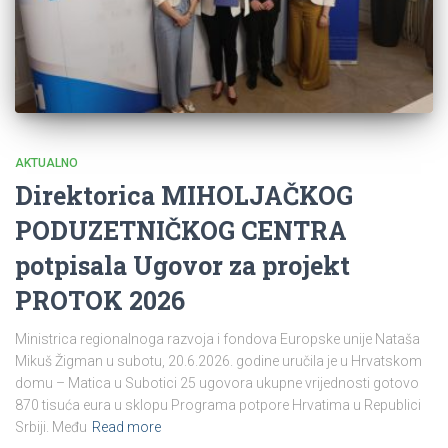
AKTUALNO
Direktorica MIHOLJAČKOG
PODUZETNIČKOG CENTRA
potpisala Ugovor za projekt
PROTOK 2026
Ministrica regionalnoga razvoja i fondova Europske unije Nataša
Mikuš Žigman u subotu, 20.6.2026. godine uručila je u Hrvatskom
domu – Matica u Subotici 25 ugovora ukupne vrijednosti gotovo
870 tisuća eura u sklopu Programa potpore Hrvatima u Republici
Srbiji. Među
Read more