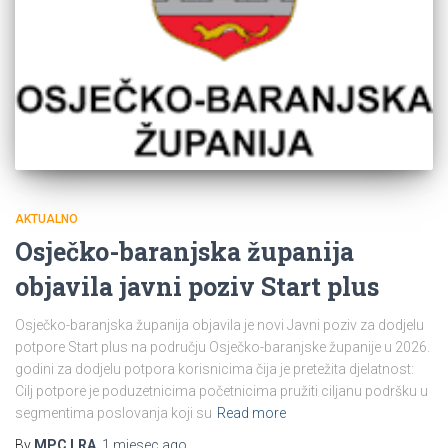
AKTUALNO
Osječko-baranjska županija
objavila javni poziv Start plus
Osječko-baranjska županija objavila je novi Javni poziv za dodjelu
potpore Start plus na području Osječko-baranjske županije u 2026.
godini za dodjelu potpora korisnicima čija je pretežita djelatnost:
Cilj potpore je poduzetnicima početnicima pružiti ciljanu podršku u
segmentima poslovanja koji su
Read more
By
MPC LRA
,
1 mjesec
ago