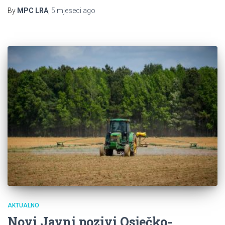
By
MPC LRA
,
5 mjeseci
ago
AKTUALNO
Novi Javni pozivi Osječko-