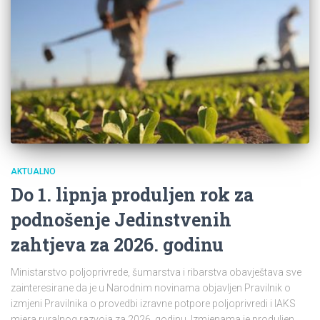
AKTUALNO
Do 1. lipnja produljen rok za
podnošenje Jedinstvenih
zahtjeva za 2026. godinu
Ministarstvo poljoprivrede, šumarstva i ribarstva obavještava sve
zainteresirane da je u Narodnim novinama objavljen Pravilnik o
izmjeni Pravilnika o provedbi izravne potpore poljoprivredi i IAKS
mjera ruralnog razvoja za 2026. godinu. Izmjenama je produljen