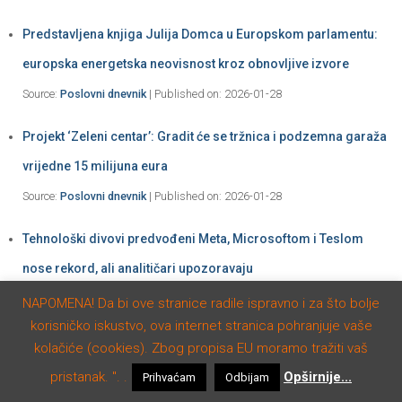
Predstavljena knjiga Julija Domca u Europskom parlamentu:
europska energetska neovisnost kroz obnovljive izvore
Source:
Poslovni dnevnik
Published on: 2026-01-28
Projekt ‘Zeleni centar’: Gradit će se tržnica i podzemna garaža
vrijedne 15 milijuna eura
Source:
Poslovni dnevnik
Published on: 2026-01-28
Tehnološki divovi predvođeni Meta, Microsoftom i Teslom
nose rekord, ali analitičari upozoravaju
Source:
Poslovni dnevnik
Published on: 2026-01-28
Europska komisija zabranjuje jednu vrstu goriva
Source:
Poslovni dnevnik
Published on: 2026-01-28
Privatnost i kolačići