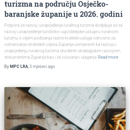
turizma na području Osječko-
baranjske županije u 2026. godini
Potpora za razvoj i unaprjeđenje ruralnog turizma dodjeljuje se za
razvoj i unaprjeđenje turističke i ugostiteljske usluge u ruralnom
turizmu s ciljem podizanja razine kvalitete usluge odnosno za
ostvarivanje strateških ciljeva Županije usmjerenih ka razvoju i
unaprjeđenju ruralnog turizma utvrđenih strategijskim razvojnim
dokumentima Županije kao i za očuvanje i ulaganja
Read more
By
MPC LRA
,
5 mjeseci
ago