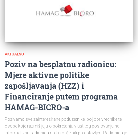
AKTUALNO
Poziv na besplatnu radionicu:
Mjere aktivne politike
zapošljavanja (HZZ) i
Financiranje putem programa
HAMAG-BICRO-a
Pozivamo sve zainteresirane poduzetnike, poljoprivrednike te
osobe koje razmišljaju o pokretanju vlastitog poslovanja na
informativnu radionicu na kojoj će biti predstavljeni Radionica je