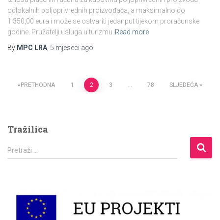
odlokalnih poljoprivrednih proizvođača, a maksimalno do
1.350,00 eura i može se ostvariti jedanput tijekom proračunske
godine. Pružatelji usluga u turizmu
Read more
By
MPC LRA
,
5 mjeseci
ago
Brojevi
PRETHODNA
1
2
3
…
78
SLJEDEĆA
stranica
Tražilica
objava
P
Pretraži …
r
e
t
r
a
ž