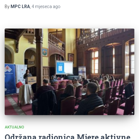
By
MPC LRA
,
4 mjeseca
ago
AKTUALNO
Održana radionica Mjere aktivne