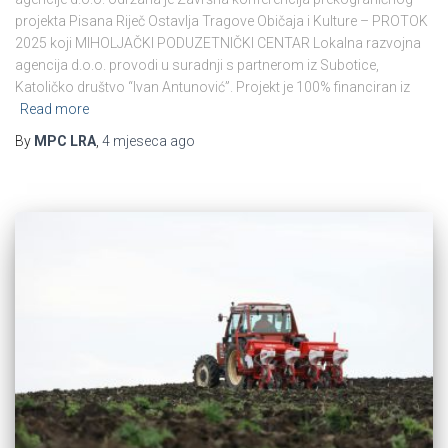
projekta Pisana Riječ Ostavlja Tragove Običaja i Kulture – PROTOK
2025 koji MIHOLJAČKI PODUZETNIČKI CENTAR Lokalna razvojna
agencija d.o.o. provodi u suradnji s partnerom iz Subotice,
Katoličko društvo “Ivan Antunović”. Projekt je 100% financiran iz
Read more
By
MPC LRA
,
4 mjeseca
ago