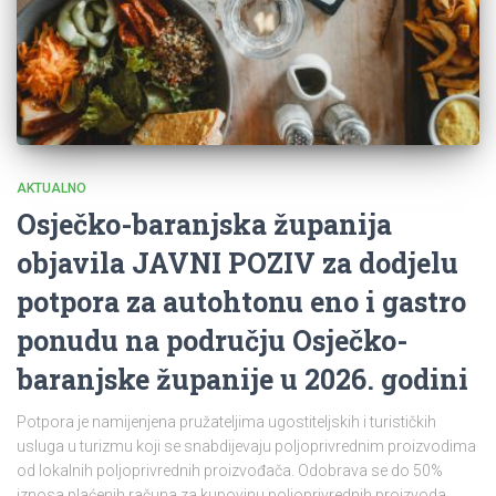
AKTUALNO
Osječko-baranjska županija
objavila JAVNI POZIV za dodjelu
potpora za autohtonu eno i gastro
ponudu na području Osječko-
baranjske županije u 2026. godini
Potpora je namijenjena pružateljima ugostiteljskih i turističkih
usluga u turizmu koji se snabdijevaju poljoprivrednim proizvodima
od lokalnih poljoprivrednih proizvođača. Odobrava se do 50%
iznosa plaćenih računa za kupovinu poljoprivrednih proizvoda