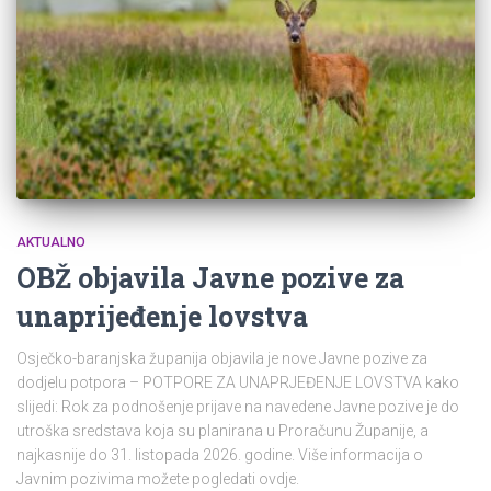
AKTUALNO
OBŽ objavila Javne pozive za
unaprijeđenje lovstva
Osječko-baranjska županija objavila je nove Javne pozive za
dodjelu potpora – POTPORE ZA UNAPRJEĐENJE LOVSTVA kako
slijedi: Rok za podnošenje prijave na navedene Javne pozive je do
utroška sredstava koja su planirana u Proračunu Županije, a
najkasnije do 31. listopada 2026. godine. Više informacija o
Javnim pozivima možete pogledati ovdje.